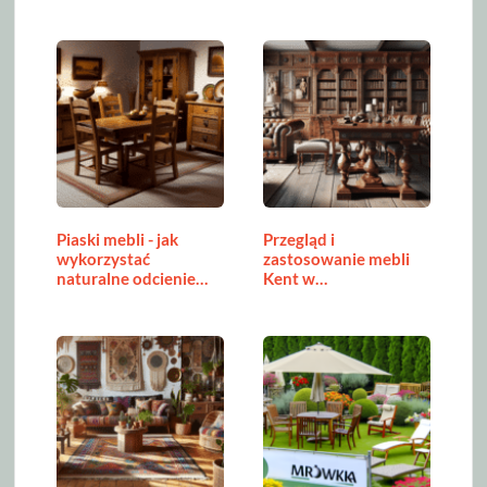
Aranżacji Salonu
Piaski mebli - jak
Przegląd i
wykorzystać
zastosowanie mebli
naturalne odcienie
Kent w
w…
różnorodnych…