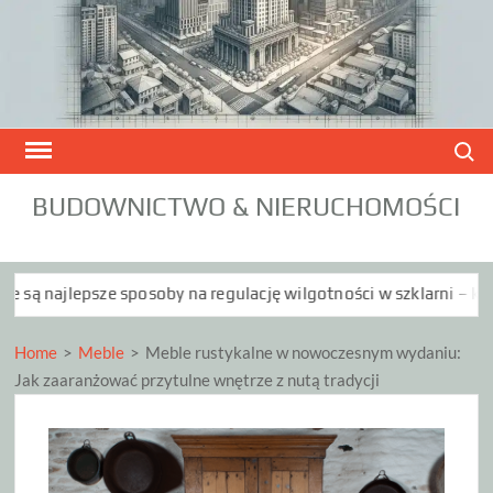
Skip
to
content
Search
BUDOWNICTWO & NIERUCHOMOŚCI
sposoby na regulację wilgotności w szklarni – kompleksowy prz
Home
>
Meble
>
Meble rustykalne w nowoczesnym wydaniu:
Jak zaaranżować przytulne wnętrze z nutą tradycji