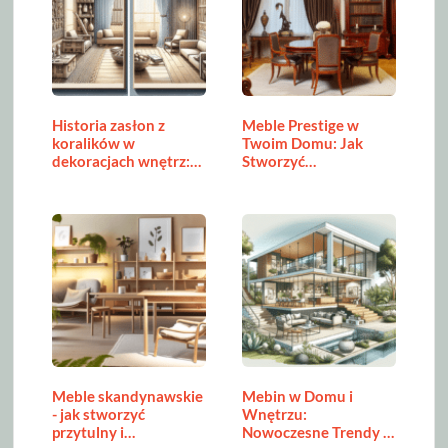
Historia zasłon z
Meble Prestige w
koralików w
Twoim Domu: Jak
dekoracjach wnętrz:
Stworzyć…
od…
Meble skandynawskie
Mebin w Domu i
- jak stworzyć
Wnętrzu:
przytulny i…
Nowoczesne Trendy w