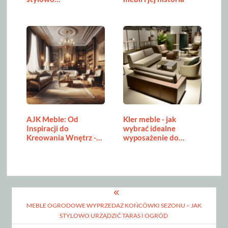
wkomponować je…
AJK Meble: Od
Kler meble - jak
Inspiracji do
wybrać idealne
Kreowania Wnętrz -…
wyposażenie do…
Nawigacja
MEBLE OGRODOWE WYPRZEDAŻ KOŃCÓWKI SEZONU – JAK
wpisu
STYLOWO URZĄDZIĆ TARAS I OGRÓD