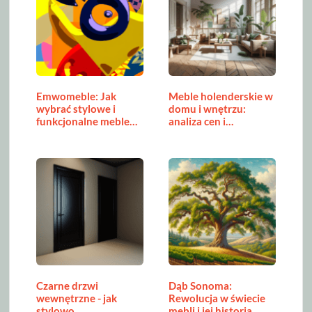
Emwomeble: Jak
Meble holenderskie w
wybrać stylowe i
domu i wnętrzu:
funkcjonalne meble…
analiza cen i…
Czarne drzwi
Dąb Sonoma:
wewnętrzne - jak
Rewolucja w świecie
stylowo
mebli i jej historia