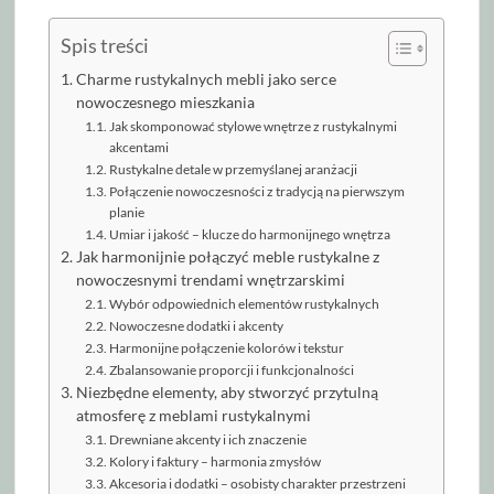
Spis treści
Charme rustykalnych mebli jako serce
nowoczesnego mieszkania
Jak skomponować stylowe wnętrze z rustykalnymi
akcentami
Rustykalne detale w przemyślanej aranżacji
Połączenie nowoczesności z tradycją na pierwszym
planie
Umiar i jakość – klucze do harmonijnego wnętrza
Jak harmonijnie połączyć meble rustykalne z
nowoczesnymi trendami wnętrzarskimi
Wybór odpowiednich elementów rustykalnych
Nowoczesne dodatki i akcenty
Harmonijne połączenie kolorów i tekstur
Zbalansowanie proporcji i funkcjonalności
Niezbędne elementy, aby stworzyć przytulną
atmosferę z meblami rustykalnymi
Drewniane akcenty i ich znaczenie
Kolory i faktury – harmonia zmysłów
Akcesoria i dodatki – osobisty charakter przestrzeni