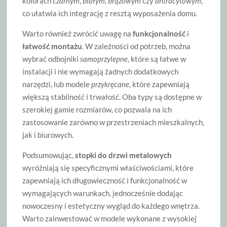
kolorach
czarnym
,
białym
,
brązowym
czy
antracytowym
,
co ułatwia ich integrację z resztą wyposażenia domu.
Warto również zwrócić uwagę na
funkcjonalność
i
łatwość montażu
. W zależności od potrzeb, można
wybrać odbojniki
samoprzylepne
, które są łatwe w
instalacji i nie wymagają żadnych dodatkowych
narzędzi, lub modele
przykręcane
, które zapewniają
większą stabilność i trwałość. Oba typy są dostępne w
szerokiej gamie rozmiarów, co pozwala na ich
zastosowanie zarówno w przestrzeniach mieszkalnych,
jak i biurowych.
Podsumowując,
stopki do drzwi metalowych
wyróżniają się specyficznymi właściwościami, które
zapewniają ich długowieczność i funkcjonalność w
wymagających warunkach, jednocześnie dodając
nowoczesny i estetyczny wygląd do każdego wnętrza.
Warto zainwestować w modele wykonane z wysokiej