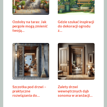
Ozdoby na taras: Jak
Gdzie szukać inspiracji
pergole mogą zmienić
do dekoracji ogrodu
twoją…
z…
Szczotka pod drzwi –
Zalety drzwi
praktyczne
wewnętrznych dąb
rozwiązania do
sonoma w aranżacji…
domu…