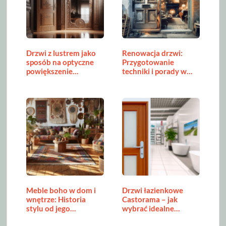
Drzwi z lustrem jako
Renowacja drzwi:
sposób na optyczne
Przygotowanie
powiększenie…
techniki i porady w…
Meble boho w dom i
Drzwi łazienkowe
wnętrze: Historia
Castorama – jak
stylu od jego…
wybrać idealne…