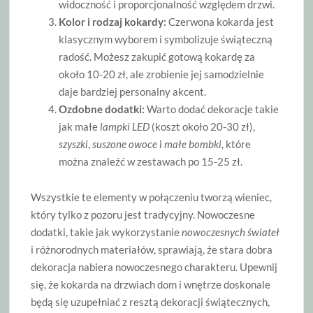
widoczność i proporcjonalność względem drzwi.
Kolor i rodzaj kokardy:
Czerwona kokarda jest
klasycznym wyborem i symbolizuje świąteczną
radość. Możesz zakupić gotową kokardę za
około 10-20 zł, ale zrobienie jej samodzielnie
daje bardziej personalny akcent.
Ozdobne dodatki:
Warto dodać dekoracje takie
jak małe
lampki LED
(koszt około 20-30 zł),
szyszki
,
suszone owoce
i
małe bombki
, które
można znaleźć w zestawach po 15-25 zł.
Wszystkie te elementy w połączeniu tworzą wieniec,
który tylko z pozoru jest tradycyjny. Nowoczesne
dodatki, takie jak wykorzystanie
nowoczesnych świateł
i różnorodnych materiałów, sprawiają, że stara dobra
dekoracja nabiera nowoczesnego charakteru. Upewnij
się, że kokarda na drzwiach dom i wnętrze doskonale
będą się uzupełniać z resztą dekoracji świątecznych,