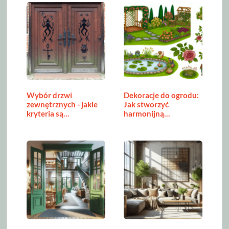
Wybór drzwi
Dekoracje do ogrodu:
zewnętrznych - jakie
Jak stworzyć
kryteria są…
harmonijną…