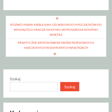
Nawigacja
ROZWÓJ MARKI MEBLE KAM: OD SKROMNYCH POCZĄTKÓW DO
wpisu
WIODĄCEGO GRACZA NA RYNKU WYPOSAŻENIA DOMÓW I
WNĘTRZ
PRAKTYCZNE ZASTOSOWANIE DRZWI PRZESUWNYCH
NAŚCIENNYCH W DOMOWYCH WNĘTRZACH
Szukaj
Szukaj