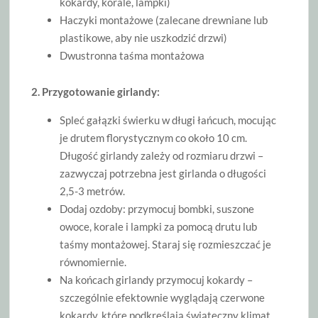
kokardy, korale, lampki)
Haczyki montażowe (zalecane drewniane lub
plastikowe, aby nie uszkodzić drzwi)
Dwustronna taśma montażowa
2. Przygotowanie girlandy:
Spleć gałązki świerku w długi łańcuch, mocując
je drutem florystycznym co około 10 cm.
Długość girlandy zależy od rozmiaru drzwi –
zazwyczaj potrzebna jest girlanda o długości
2,5-3 metrów.
Dodaj ozdoby: przymocuj bombki, suszone
owoce, korale i lampki za pomocą drutu lub
taśmy montażowej. Staraj się rozmieszczać je
równomiernie.
Na końcach girlandy przymocuj kokardy –
szczególnie efektownie wyglądają czerwone
kokardy, które podkreślają świąteczny klimat.