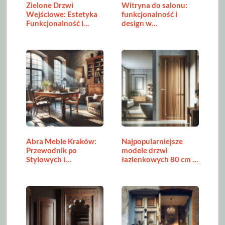
Zielone Drzwi
Witryna do salonu:
Wejściowe: Estetyka
funkcjonalność i
Funkcjonalność i…
design w…
Abra Meble Kraków:
Najpopularniejsze
Przewodnik po
modele drzwi
Stylowych i…
łazienkowych 80 cm –
…