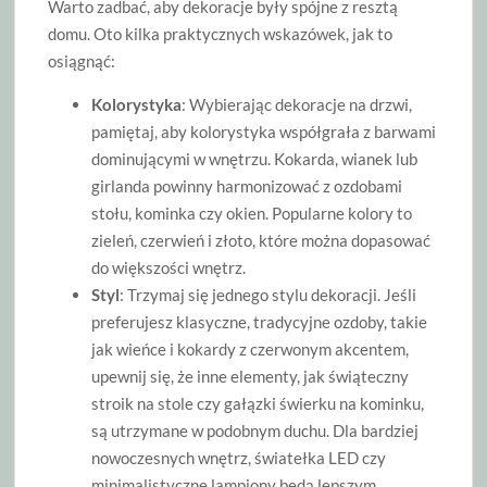
Warto zadbać, aby dekoracje były spójne z resztą
domu. Oto kilka praktycznych wskazówek, jak to
osiągnąć:
Kolorystyka
: Wybierając dekoracje na drzwi,
pamiętaj, aby kolorystyka współgrała z barwami
dominującymi w wnętrzu. Kokarda, wianek lub
girlanda powinny harmonizować z ozdobami
stołu, kominka czy okien. Popularne kolory to
zieleń, czerwień i złoto, które można dopasować
do większości wnętrz.
Styl
: Trzymaj się jednego stylu dekoracji. Jeśli
preferujesz klasyczne, tradycyjne ozdoby, takie
jak wieńce i kokardy z czerwonym akcentem,
upewnij się, że inne elementy, jak świąteczny
stroik na stole czy gałązki świerku na kominku,
są utrzymane w podobnym duchu. Dla bardziej
nowoczesnych wnętrz, światełka LED czy
minimalistyczne lampiony będą lepszym