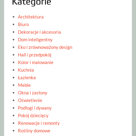
Kategorie
Architektura
Biuro
Dekoracje i akcesoria
Dom inteligentny
Eko i zrównoważony design
Hall i przedpokój
Kolor i malowanie
Kuchnia
Łazienka
Meble
Okna i zasłony
Oświetlenie
Podłogi i dywany
Pokój dziecięcy
Renowacje i remonty
Rośliny domowe