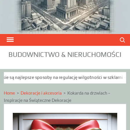
Skip
to
content
Search
BUDOWNICTWO & NIERUCHOMOŚCI
 sposoby na regulację wilgotności w szklarni – kompleksowy pr
Home
>
Dekoracje i akcesoria
>
Kokarda na drzwiach –
Inspiracje na Świąteczne Dekoracje